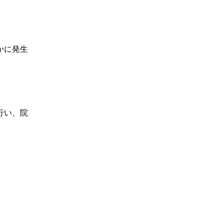
かに発生
行い、院