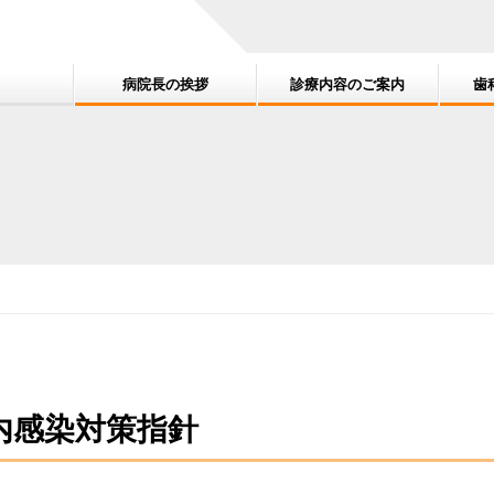
病院長の挨拶
診療内容のご案内
歯
ます
歯がしみる
診療内容のご案内
歯や骨の健康診断
鶴見大学の卒後研修を志す
診療科目
虫歯
病院長
内感染対策指針