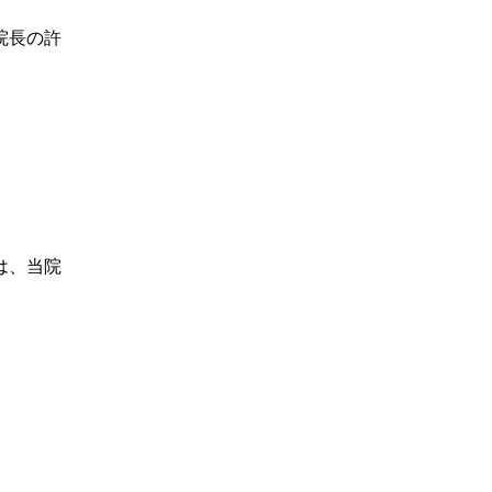
院長の許
は、当院