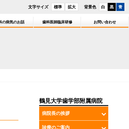
文字サイズ
背景色
標準
拡大
白
黒
青
科の病気のお話
歯科医師臨床研修
お問い合わせ
皆様へ
の挨拶
かみ合わせ
専門外来
病院理念ならびに方針
説明会および施設見学
診療の手続き
クッション
歯を抜く
口腔がん診療体系について
開放型病院について
臨床研修プログラム
お問い合わせ
かぶせもの
鶴見大学歯学部附属病院
病院長の挨拶
診療のご案内