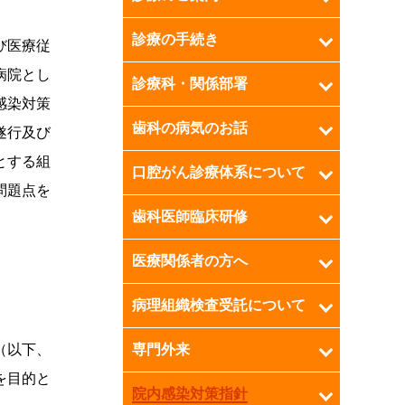
診療の手続き
び医療従
病院とし
診療科・関係部署
感染対策
歯科の病気のお話
遂行及び
とする組
口腔がん診療体系について
問題点を
歯科医師臨床研修
医療関係者の方へ
病理組織検査受託について
専門外来
（以下、
を目的と
院内感染対策指針