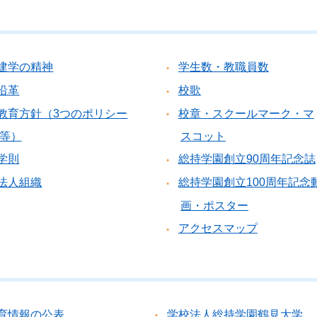
建学の精神
学生数・教職員数
沿革
校歌
教育方針（3つのポリシー
校章・スクールマーク・マ
等）
スコット
学則
総持学園創立90周年記念誌
法人組織
総持学園創立100周年記念
画・ポスター
アクセスマップ
育情報の公表
学校法人総持学園鶴見大学