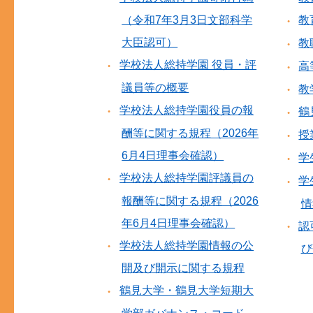
（令和7年3月3日文部科学
教
大臣認可）
教
学校法人総持学園 役員・評
高
議員等の概要
教
学校法人総持学園役員の報
鶴
酬等に関する規程（2026年
授
6月4日理事会確認）
学
学校法人総持学園評議員の
学
報酬等に関する規程（2026
情
年6月4日理事会確認）
認
学校法人総持学園情報の公
び
開及び開示に関する規程
鶴見大学・鶴見大学短期大