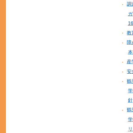
調
ガ
1
教
障
本
産
安
鶴
学
針
鶴
学
リ