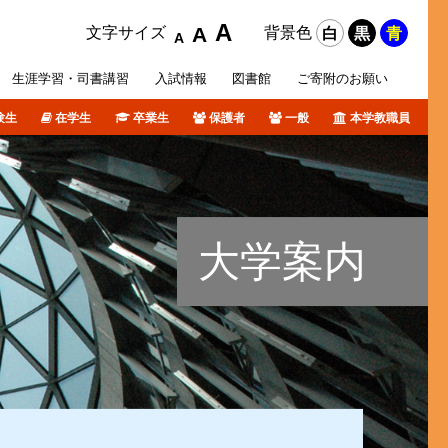
A
A
文字サイズ
背景色
白
黒
青
A
生涯学習・
司書講習
入試
情報
図書館
ご寄附の
お願い
験生
在学生
卒業生
保護者
一般
本学教職員
攻科
活サポート
オリジナルホームページ
ポリシー等
各種データ
短期大学部入試概要
障がい学生支援
個人情報について
卒業生の皆さんへ
図書館ブログ
課外活動
TSURUMI CHANNEL
大学案内
式SNS