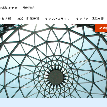
お問い合わせ
資料請求
・
短大部
施設・
附属機関
キャンパス
ライフ
キャリア・
就職支援
受
について
ッジ
パス・イベント
)
学概要
学部
研究施設
各種事務手続き
よくある質問
機関リポジトリ
司書講習・司書補講習
大学院
情報公開
在学生の皆さんへ
病院・学校
歯学部入試概要
学納金
短期大学部
産学連携・研究シーズ
学認サービス
奨学金
採用ご担当者様へ
文学部入試概要
短期大学部専
学生生
図書館
扱いについて
概要
採用情報
紫雲祭
文学研究科入試概要
国際交流・国際貢献
同窓会
公式SNS
専攻科入試概要
学生制度
募集要項
インターネット出願
公