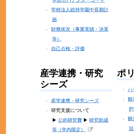
学部ガバナンス・コード
学校法人総持学園中長期計
画
財務状況（事業実績・決算
等）
自己点検・評価
産学連携・研究
ポ
シーズ
ハ
鶴
産学連携・研究シーズ
[
研究支援について
鶴
▶
公的研究費
▶
研究助成
目
等（学内限定）