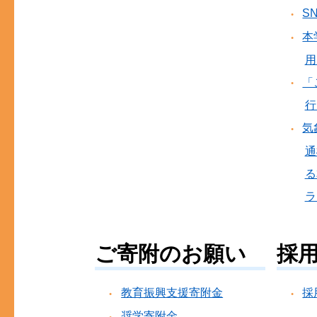
S
本
用
「
行
気
通
る
ラ
ご寄附のお願い
採
教育振興支援寄附金
採
奨学寄附金