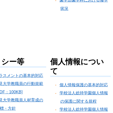
歯学部歯学科における修学
状況
リシー等
個人情報につい
て
ラスメントの基本的対応
見大学教職員の行動規範
個人情報保護の基本的対応
PDF：100KB]
学校法人総持学園個人情報
見大学教職員人材育成の
の保護に関する規程
標・方針
学校法人総持学園個人情報