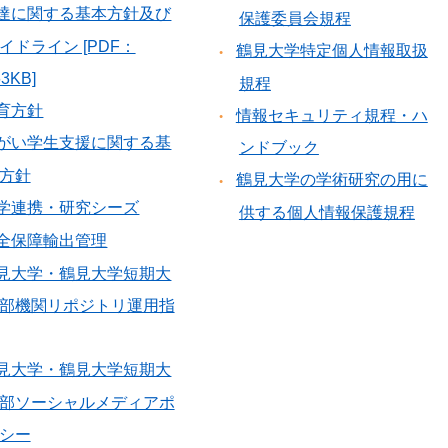
達に関する基本方針及び
保護委員会規程
イドライン [PDF：
鶴見大学特定個人情報取扱
63KB]
規程
育方針
情報セキュリティ規程・ハ
がい学生支援に関する基
ンドブック
方針
鶴見大学の学術研究の用に
学連携・研究シーズ
供する個人情報保護規程
全保障輸出管理
見大学・鶴見大学短期大
部機関リポジトリ運用指
見大学・鶴見大学短期大
部ソーシャルメディアポ
シー