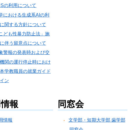
NSの利用について
学における生成系AIの利
に関する方針について
こども性暴力防止法」施
に伴う留意点について
象警報の発表時および交
機関の運行停止時におけ
本学教職員の就業ガイド
イン
用情報
同窓会
用情報
文学部・短期大学部 歯学部
同窓会