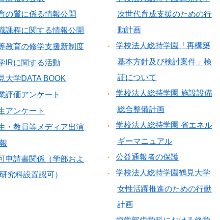
育の質に係る情報公開
次世代育成支援のための行
動計画
職課程に関する情報公開
学校法人総持学園「再構築
等教育の修学支援新制度
基本方針及び検討案件」検
学IRに関する活動
証について
見大学DATA BOOK
学校法人総持学園 施設設備
業評価アンケート
総合整備計画
生アンケート
学校法人総持学園 省エネル
生・教員等メディア出演
ギーマニュアル
報
公益通報者の保護
可申請書関係（学部およ
学校法人総持学園鶴見大学
研究科設置認可）
女性活躍推進のための行動
計画