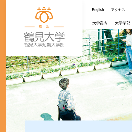
English
アクセス
大学
案内
大学学部
学長室
歯学部
大学施設
教務情報
キャリア支援課
つるみ連携カレ
オープンキャン
蔵書検索（OPAC
ご寄附の種類
大
文
ご寄付のお願い
入学式・卒業式
個人情報の取り
歯学研究科入試
(新入生対象)奨