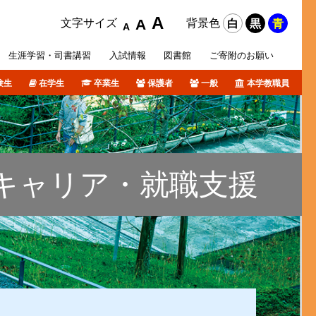
A
A
文字サイズ
背景色
白
黒
青
A
生涯学習・
司書講習
入試
情報
図書館
ご寄附の
お願い
験生
在学生
卒業生
保護者
一般
本学教職員
攻科
活サポート
オリジナルホームページ
ポリシー等
各種データ
短期大学部入試概要
障がい学生支援
個人情報について
卒業生の皆さんへ
図書館ブログ
課外活動
TSURUMI CHANNEL
キャリア・就職支援
式SNS