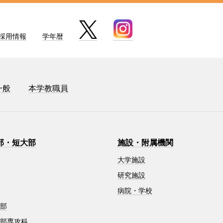
採用情報
学年暦
一般
本学教職員
部・短大部
施設・附属機関
大学施設
研究施設
病院・学校
学部
学部専攻科