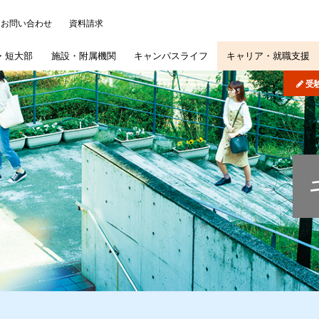
お問い合わせ
資料請求
・
短大部
施設・
附属機関
キャンパス
ライフ
キャリア・
就職支援
受
について
ッジ
パス・イベント
)
学概要
学部
研究施設
各種事務手続き
よくある質問
機関リポジトリ
司書講習・司書補講習
大学院
情報公開
在学生の皆さんへ
病院・学校
歯学部入試概要
学納金
短期大学部
産学連携・研究シーズ
学認サービス
奨学金
採用ご担当者様へ
文学部入試概要
短期大学部専
学生生
図書館
扱いについて
概要
採用情報
紫雲祭
文学研究科入試概要
国際交流・国際貢献
同窓会
公式SNS
専攻科入試概要
学生制度
募集要項
インターネット出願
公