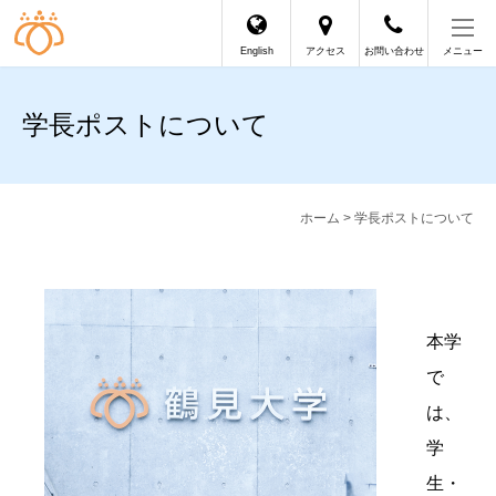
English
アクセス
お問い合わせ
メニュー
学長ポストについて
ホーム
> 学長ポストについて
本学
で
は、
学
生・