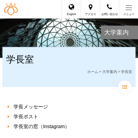
English
アクセス
お問い合わせ
メニュー
大学案内
学長室
ホーム
>
大学案内
> 学長室
学長メッセージ
学長ポスト
学長室の窓（Instagram）