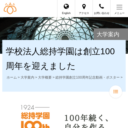
English
アクセス
お問い合わせ
メニュー
大学案内
学校法人総持学園は創立100
周年を迎えました
ホーム
>
大学案内
>
大学概要
>
総持学園創立100周年記念動画・ポスター
>