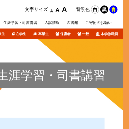
A
A
文字サイズ
背景色
白
黒
青
A
生涯学習・
司書講習
入試
情報
図書館
ご寄附の
お願い
験生
在学生
卒業生
保護者
一般
本学教職員
攻科
活サポート
オリジナルホームページ
ポリシー等
各種データ
短期大学部入試概要
障がい学生支援
個人情報について
卒業生の皆さんへ
図書館ブログ
課外活動
TSURUMI CHANNEL
生涯学習・司書講習
式SNS