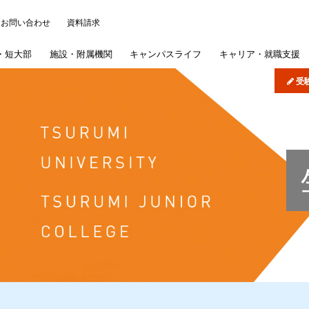
お問い合わせ
資料請求
・
短大部
施設・
附属機関
キャンパス
ライフ
キャリア・
就職支援
受
について
ッジ
パス・イベント
)
学概要
学部
研究施設
各種事務手続き
よくある質問
機関リポジトリ
司書講習・司書補講習
大学院
情報公開
在学生の皆さんへ
病院・学校
歯学部入試概要
学納金
短期大学部
産学連携・研究シーズ
学認サービス
奨学金
採用ご担当者様へ
文学部入試概要
短期大学部専
学生生
図書館
扱いについて
概要
採用情報
紫雲祭
文学研究科入試概要
国際交流・国際貢献
同窓会
公式SNS
専攻科入試概要
学生制度
募集要項
インターネット出願
公