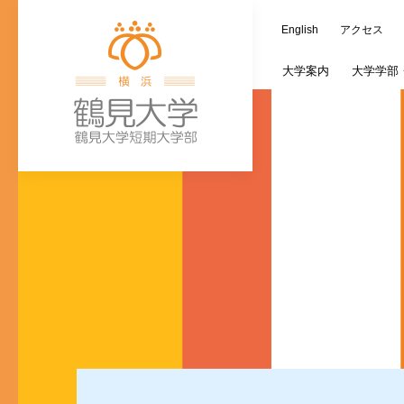
English
アクセス
大学
案内
大学学部
学長室
歯学部
大学施設
教務情報
キャリア支援課
つるみ連携カレ
オープンキャン
蔵書検索（OPAC
ご寄附の種類
大
文
ご寄付のお願い
入学式・卒業式
個人情報の取り
歯学研究科入試
(新入生対象)奨