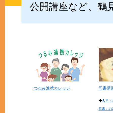
公開講座など、鶴
つるみ連携カレッジ
司書講
◆
大学（
司書」の