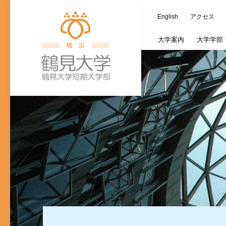
English
アクセス
大学
案内
大学学部
学長室
歯学部
大学施設
教務情報
キャリア支援課
つるみ連携カレ
オープンキャン
蔵書検索（OPAC
ご寄附の種類
大
文
ご寄付のお願い
入学式・卒業式
個人情報の取り
歯学研究科入試
(新入生対象)奨