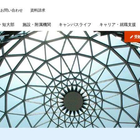
お問い合わせ
資料請求
・
短大部
施設・
附属機関
キャンパス
ライフ
キャリア・
就職支援
受
について
ッジ
パス・イベント
)
学概要
学部
研究施設
各種事務手続き
よくある質問
機関リポジトリ
司書講習・司書補講習
大学院
情報公開
在学生の皆さんへ
病院・学校
歯学部入試概要
学納金
短期大学部
産学連携・研究シーズ
学認サービス
奨学金
採用ご担当者様へ
文学部入試概要
短期大学部専
学生生
図書館
扱いについて
概要
採用情報
紫雲祭
文学研究科入試概要
国際交流・国際貢献
同窓会
公式SNS
専攻科入試概要
学生制度
募集要項
インターネット出願
公