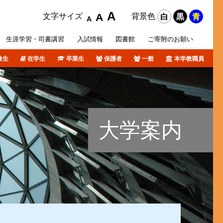
A
A
文字サイズ
背景色
白
黒
青
A
生涯学習・
司書講習
入試
情報
図書館
ご寄附の
お願い
験生
在学生
卒業生
保護者
一般
本学教職員
攻科
活サポート
オリジナルホームページ
ポリシー等
各種データ
短期大学部入試概要
障がい学生支援
個人情報について
卒業生の皆さんへ
図書館ブログ
課外活動
TSURUMI CHANNEL
大学案内
式SNS