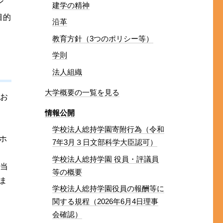
ン
建学の精神
目的
沿革
教育方針（3つのポリシー等）
学則
法人組織
大学概要の一覧を見る
・お
情報公開
い
学校法人総持学園寄附行為（令和
ホ
7年3月３日文部科学大臣認可）
学校法人総持学園 役員・評議員
は当
等の概要
ま
学校法人総持学園役員の報酬等に
関する規程（2026年6月4日理事
会確認）