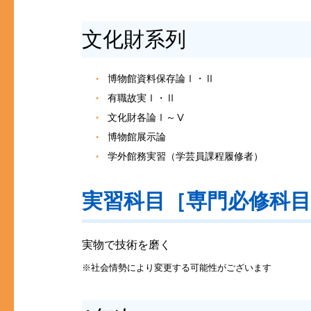
文化財系列
博物館資料保存論Ⅰ・Ⅱ
有職故実Ⅰ・Ⅱ
文化財各論Ⅰ～Ⅴ
博物館展示論
学外館務実習（学芸員課程履修者）
実習科目［専門必修科
実物で技術を磨く
※社会情勢により変更する可能性がございます