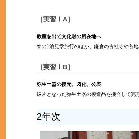
［実習ⅠA］
教室を出て文化財の所在地へ
春の1泊見学旅行のほか、鎌倉の古社寺や各
［実習ⅠB］
弥生土器の復元、図化、公表
破片となった弥生土器の模造品を接合して完
2年次