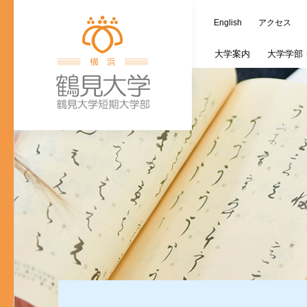
English
アクセス
大学
案内
大学学部
学長室
歯学部
大学施設
教務情報
キャリア支援課
つるみ連携カレ
オープンキャン
蔵書検索（OPAC
ご寄附の種類
大
文
ご寄付のお願い
入学式・卒業式
個人情報の取り
歯学研究科入試
(新入生対象)奨