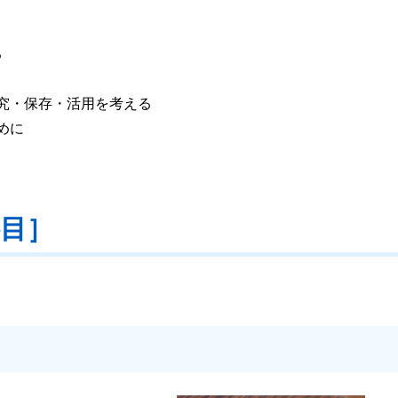
る
究・保存・活用を考える
めに
科目］