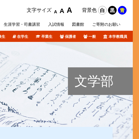
A
A
文字サイズ
背景色
白
黒
青
A
生涯学習・
司書講習
入試
情報
図書館
ご寄附の
お願い
験生
在学生
卒業生
保護者
一般
本学教職員
攻科
活サポート
オリジナルホームページ
ポリシー等
各種データ
短期大学部入試概要
障がい学生支援
個人情報について
卒業生の皆さんへ
図書館ブログ
課外活動
TSURUMI CHANNEL
文学部
式SNS