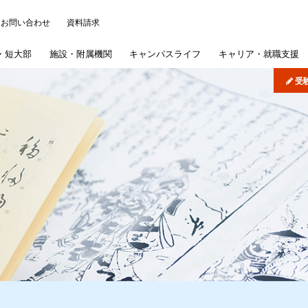
お問い合わせ
資料請求
・
短大部
施設・
附属機関
キャンパス
ライフ
キャリア・
就職支援
受
について
ッジ
パス・イベント
)
学概要
学部
研究施設
各種事務手続き
よくある質問
機関リポジトリ
司書講習・司書補講習
大学院
情報公開
在学生の皆さんへ
病院・学校
歯学部入試概要
学納金
短期大学部
産学連携・研究シーズ
学認サービス
奨学金
採用ご担当者様へ
文学部入試概要
短期大学部専
学生生
図書館
扱いについて
概要
採用情報
紫雲祭
文学研究科入試概要
国際交流・国際貢献
同窓会
公式SNS
専攻科入試概要
学生制度
募集要項
インターネット出願
公