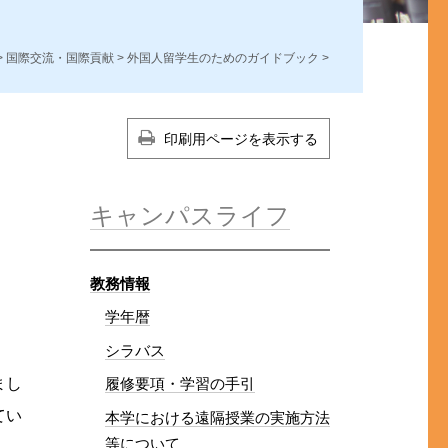
>
国際交流・国際貢献
>
外国人留学生のためのガイドブック
>
印刷用ページを表示する
キャンパスライフ
教務情報
学年暦
シラバス
履修要項・学習の手引
まし
てい
本学における遠隔授業の実施方法
等について