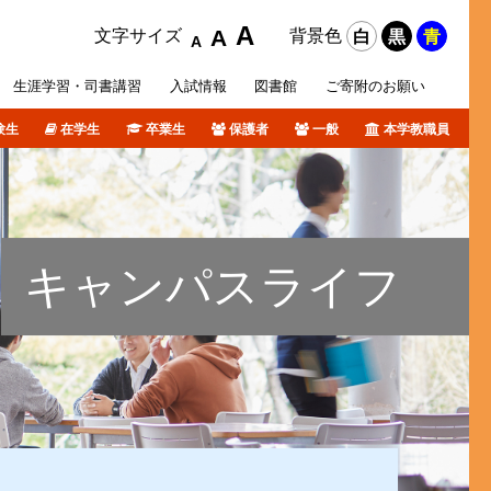
A
A
文字サイズ
背景色
白
黒
青
A
生涯学習・
司書講習
入試
情報
図書館
ご寄附の
お願い
験生
在学生
卒業生
保護者
一般
本学教職員
攻科
活サポート
オリジナルホームページ
ポリシー等
各種データ
短期大学部入試概要
障がい学生支援
個人情報について
卒業生の皆さんへ
図書館ブログ
課外活動
TSURUMI CHANNEL
キャンパスライフ
式SNS