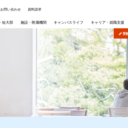
お問い合わせ
資料請求
・
短大部
施設・
附属機関
キャンパス
ライフ
キャリア・
就職支援
受
について
ッジ
パス・イベント
)
学概要
学部
研究施設
各種事務手続き
よくある質問
機関リポジトリ
司書講習・司書補講習
大学院
情報公開
在学生の皆さんへ
病院・学校
歯学部入試概要
学納金
短期大学部
産学連携・研究シーズ
学認サービス
奨学金
採用ご担当者様へ
文学部入試概要
短期大学部専
学生生
図書館
扱いについて
概要
採用情報
紫雲祭
文学研究科入試概要
国際交流・国際貢献
同窓会
公式SNS
専攻科入試概要
学生制度
募集要項
インターネット出願
公