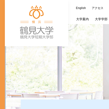
English
アクセス
大学
案内
大学学部
学長室
歯学部
大学施設
教務情報
キャリア支援課
つるみ連携カレ
オープンキャン
蔵書検索（OPAC
ご寄附の種類
大
文
ご寄付のお願い
入学式・卒業式
個人情報の取り
歯学研究科入試
(新入生対象)奨