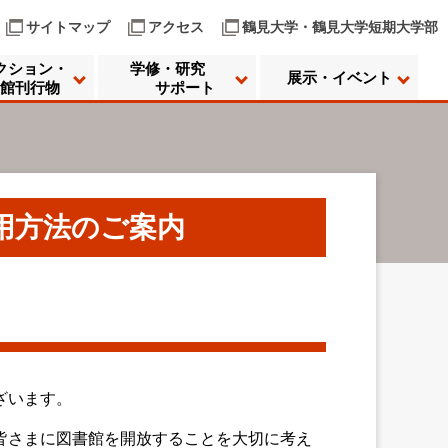
サイトマップ
アクセス
鶴見大学・鶴見大学短期大学部
クション・
学修・研究
展示・イベント
館刊行物
サポート
用方法のご案内
ざいます。
皆さまに図書館を開放することを大切に考え