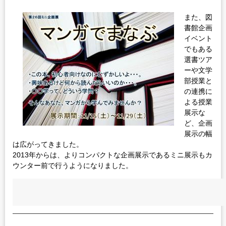
また、図
書館企画
イベント
でもある
選書ツア
ーや文学
部授業と
の連携に
よる授業
展示な
ど、企画
展示の幅
は広がってきました。
2013年からは、よりコンパクトな企画展示であるミニ展示もカ
ウンター前で行うようになりました。