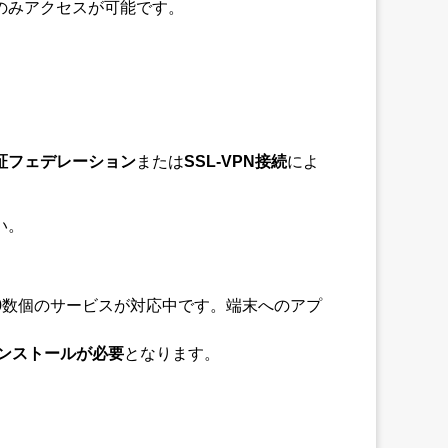
のみアクセスが可能です。
証フェデレーション
または
SSL-VPN接続
によ
い。
0数個のサービスが対応中です。端末へのアプ
ンストールが必要
となります。