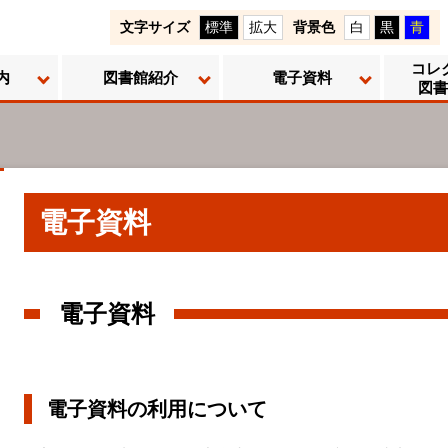
文字サイズ
標準
拡大
背景色
白
黒
青
コレ
内
図書館紹介
電子資料
図書
電子資料
電子資料
電子資料の利用について