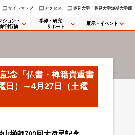
サイトマップ
アクセス
鶴見大学・鶴見大学短期大学部
クション・
学修・研究
展示・イベント
館刊行物
サポート
忌記念「仏書・禅籍貴重書
曜日）～4月27日（土曜
瑩山禅師700回大遠忌記念