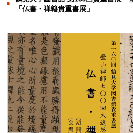
「仏書・禅籍貴重書展」