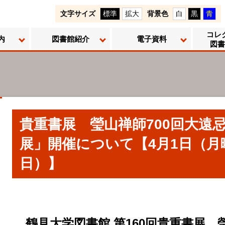
文字サイズ
標準
拡大
背景色
白
黒
青
コレ
内
図書館紹介
電子資料
図書
貴重書展 瑩山禅師700回大遠
展」開催について【4月1日（月
日）】
鶴見大学図書館 第160回貴重書展 