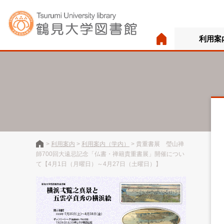
利用案
>
利用案内
>
利用案内（学内）
>
貴重書展 瑩山禅
師700回大遠忌記念「仏書・禅籍貴重書展」開催につい
て【4月1日（月曜日）～4月27日（土曜日）】