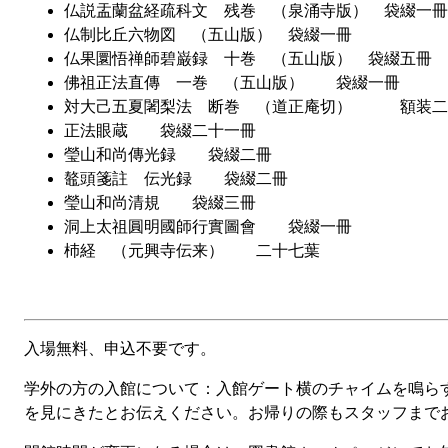
仏説盂蘭盆経疏科文 残巻 （泉涌寺版） 袋綴一冊
仏制比丘六物図 （五山版） 袋綴一冊
仏果圜悟禅師碧巌録 十巻 （五山版） 袋綴五冊
佛祖正法直傳 一巻 （五山版） 袋綴一冊
対大己五夏闍梨法 断巻 （道正庵切） 額装二
正法眼蔵 袋綴二十一冊
瑩山和尚傳光録 袋綴二冊
鼇頭箋註 伝光録 袋綴二冊
瑩山和尚清規 袋綴三冊
洞上太祖圓明國師行實圖會 袋綴一冊
杮経 （元興寺伝来） 二十七葉
入場無料、申込不要です。
学外の方の入館について：入館ゲート横のチャイムを鳴ら
を見にきたとお伝えください。お帰りの際もスタッフまで