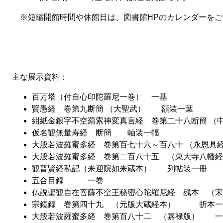
※短縮開館時間や休館日は、図書館HPのカレンダーを
主な展示資料：
百万塔（付自心印陀羅尼一巻） 一基
賢愚経 巻第九断簡 （大聖武） 額装一葉
紺紙金銀字不空羂索神変真言経 巻第二十八断簡 
仮名観無量寿経 断簡 軸装一幅
大般若波羅蜜多経 巻第百七十六～百八十 （永恩
大般若波羅蜜多経 巻第二百八十五 （東大寺八
観普賢経私記（来迎院如来蔵本） 列帖装一冊
五合目録 一巻
仏説聖観自在菩薩不空王秘密心陀羅尼経 残本 （
宗鏡録 巻第四十九 （元版大蔵経本） 折本一
大般若波羅蜜多経 巻第百八十二 （嘉禄版） 一