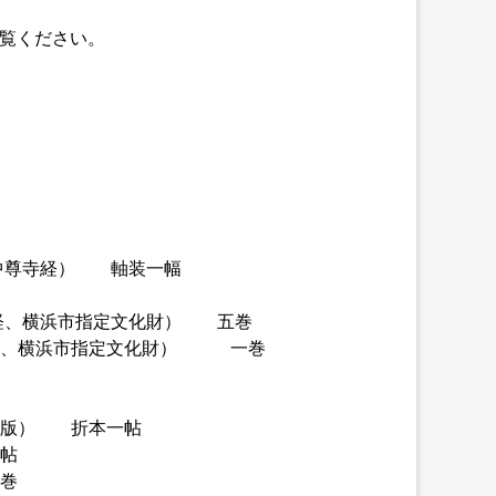
ご覧ください。
（中尊寺経） 軸装一幅
具経、横浜市指定文化財） 五巻
幡経、横浜市指定文化財） 一巻
宋版） 折本一帖
帖
巻