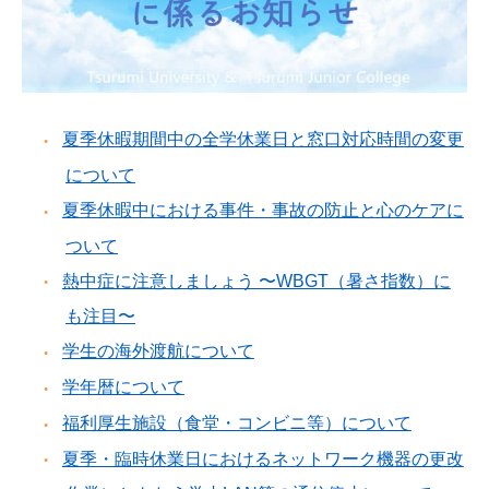
夏季休暇期間中の全学休業日と窓口対応時間の変更
について
夏季休暇中における事件・事故の防止と心のケアに
ついて
熱中症に注意しましょう 〜WBGT（暑さ指数）に
も注目〜
学生の海外渡航について
学年暦について
福利厚生施設（食堂・コンビニ等）について
夏季・臨時休業日におけるネットワーク機器の更改