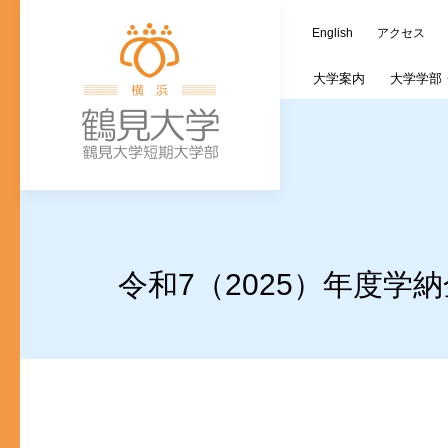
English
アクセス
大学
案内
大学学部
学長室
歯学部
大学施設
教務情報
キャリア支援課
つるみ連携カレ
オープンキャン
蔵書検索（OPAC
ご寄附の種類
大
文
ご寄付のお願い
入学式・卒業式
個人情報の取り
歯学研究科入試
令和7（2025）年度
(新入生対象)奨