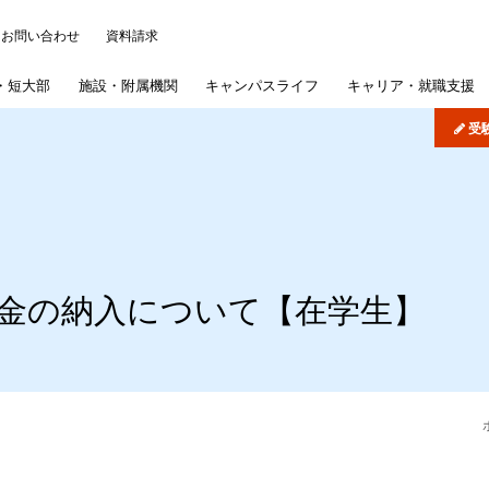
お問い合わせ
資料請求
・
短大部
施設・
附属機関
キャンパス
ライフ
キャリア・
就職支援
受
について
ッジ
パス・イベント
)
学概要
学部
研究施設
各種事務手続き
よくある質問
機関リポジトリ
司書講習・司書補講習
大学院
情報公開
在学生の皆さんへ
病院・学校
歯学部入試概要
学納金
短期大学部
産学連携・研究シーズ
学認サービス
奨学金
採用ご担当者様へ
文学部入試概要
短期大学部専
学生生
図書館
扱いについて
概要
採用情報
紫雲祭
文学研究科入試概要
国際交流・国際貢献
同窓会
公式SNS
専攻科入試概要
学納金の納入について【在学生】
学生制度
募集要項
インターネット出願
公