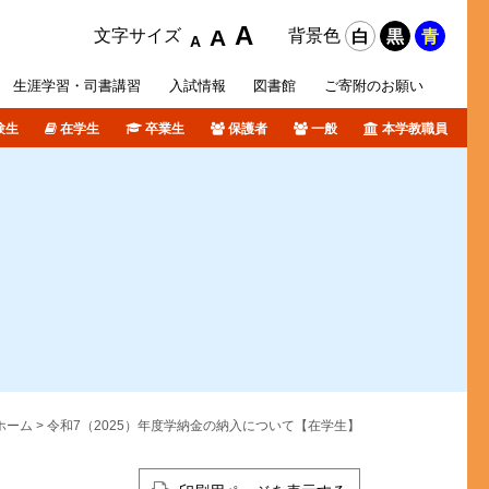
A
A
文字サイズ
背景色
白
黒
青
A
生涯学習・
司書講習
入試
情報
図書館
ご寄附の
お願い
験生
在学生
卒業生
保護者
一般
本学教職員
攻科
活サポート
オリジナルホームページ
ポリシー等
各種データ
短期大学部入試概要
障がい学生支援
個人情報について
卒業生の皆さんへ
図書館ブログ
課外活動
TSURUMI CHANNEL
式SNS
ホーム
> 令和7（2025）年度学納金の納入について【在学生】