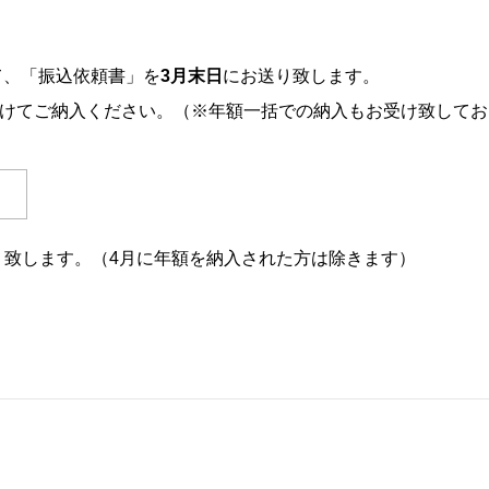
て、「振込依頼書」を
3月末日
にお送り致します。
分けてご納入ください。（※年額一括での納入もお受け致してお
末日
り致します。（4月に年額を納入された方は除きます）
。