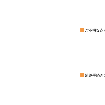
ご不明な点
延納手続き