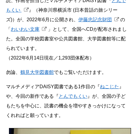
読、作画を担当したマルチメディアDAISY図書『
とんで
もくい
』（神奈川県横浜市 (日本昔話の旅シリー
ズ)）が、2022年6月に公開され、
伊藤忠記念財団
の
「
わいわい文庫
」として、全国へCDが配布されまし
た。全国の学校図書室や公共図書館、大学図書館等に配
られています。
（2022年6月14日現在／1,293団体配布）
勿論、
鶴見大学図書館
でもご覧いただけます。
マルチメディアDAISY図書である1作目の『
ねこじた
』
や、今回の新作である『
とんでもくい
』が、全国の子ど
もたちを中心に、読書の機会を増やすきっかけになって
くれればと願っています。