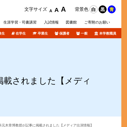
A
A
文字サイズ
背景色
白
黒
青
A
生涯学習・
司書講習
入試
情報
図書館
ご寄附の
お願い
験生
在学生
卒業生
保護者
一般
本学教職員
攻科
活サポート
オリジナルホームページ
ポリシー等
各種データ
短期大学部入試概要
障がい学生支援
個人情報について
卒業生の皆さんへ
図書館ブログ
課外活動
TSURUMI CHANNEL
掲載されました【メディ
式SNS
学科元木章博教授が記事に掲載されました【メディア出演情報】