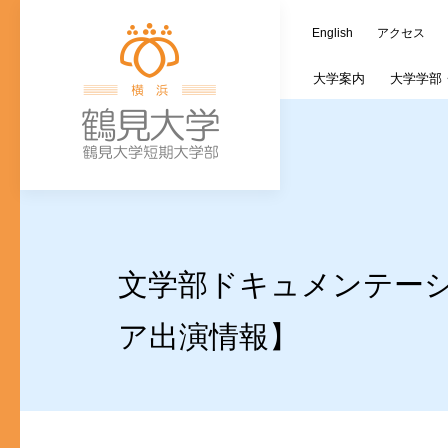
English
アクセス
大学
案内
大学学部
学長室
歯学部
大学施設
教務情報
キャリア支援課
つるみ連携カレ
オープンキャン
蔵書検索（OPAC
ご寄附の種類
大
文
ご寄付のお願い
入学式・卒業式
個人情報の取り
歯学研究科入試
文学部ドキュメンテー
(新入生対象)奨
ア出演情報】