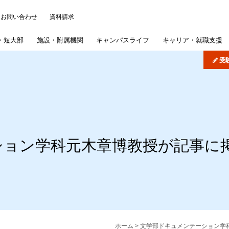
お問い合わせ
資料請求
・
短大部
施設・
附属機関
キャンパス
ライフ
キャリア・
就職支援
受
について
ッジ
パス・イベント
)
学概要
学部
研究施設
各種事務手続き
よくある質問
機関リポジトリ
司書講習・司書補講習
大学院
情報公開
在学生の皆さんへ
病院・学校
歯学部入試概要
学納金
短期大学部
産学連携・研究シーズ
学認サービス
奨学金
採用ご担当者様へ
文学部入試概要
短期大学部専
学生生
図書館
扱いについて
概要
採用情報
紫雲祭
文学研究科入試概要
国際交流・国際貢献
同窓会
公式SNS
専攻科入試概要
ション学科元木章博教授が記事に
学生制度
募集要項
インターネット出願
公
ホーム
> 文学部ドキュメンテーション