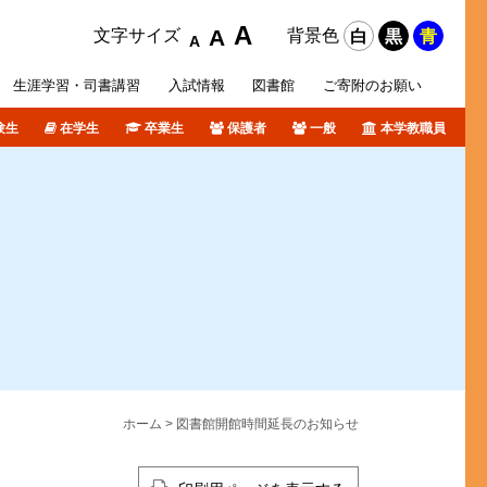
A
A
文字サイズ
背景色
白
黒
青
A
生涯学習・
司書講習
入試
情報
図書館
ご寄附の
お願い
験生
在学生
卒業生
保護者
一般
本学教職員
攻科
活サポート
オリジナルホームページ
ポリシー等
各種データ
短期大学部入試概要
障がい学生支援
個人情報について
卒業生の皆さんへ
図書館ブログ
課外活動
TSURUMI CHANNEL
式SNS
ホーム
> 図書館開館時間延長のお知らせ