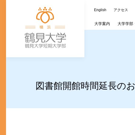
English
アクセス
大学
案内
大学学部
学長室
歯学部
大学施設
教務情報
キャリア支援課
つるみ連携カレ
オープンキャン
蔵書検索（OPAC
ご寄附の種類
大
文
ご寄付のお願い
入学式・卒業式
個人情報の取り
歯学研究科入試
図書館開館時間延長の
(新入生対象)奨