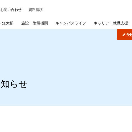
お問い合わせ
資料請求
・
短大部
施設・
附属機関
キャンパス
ライフ
キャリア・
就職支援
受
について
ッジ
パス・イベント
)
学概要
学部
研究施設
各種事務手続き
よくある質問
機関リポジトリ
司書講習・司書補講習
大学院
情報公開
在学生の皆さんへ
病院・学校
歯学部入試概要
学納金
短期大学部
産学連携・研究シーズ
学認サービス
奨学金
採用ご担当者様へ
文学部入試概要
短期大学部専
学生生
図書館
扱いについて
概要
採用情報
紫雲祭
文学研究科入試概要
国際交流・国際貢献
同窓会
公式SNS
専攻科入試概要
お知らせ
学生制度
募集要項
インターネット出願
公